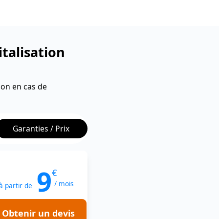
talisation
ion en cas de
Garanties / Prix
9
€
/ mois
à partir de
Obtenir un devis