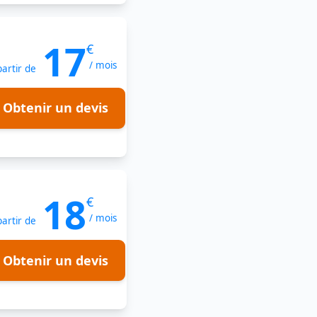
17
€
/ mois
partir de
Obtenir un devis
18
€
/ mois
partir de
Obtenir un devis