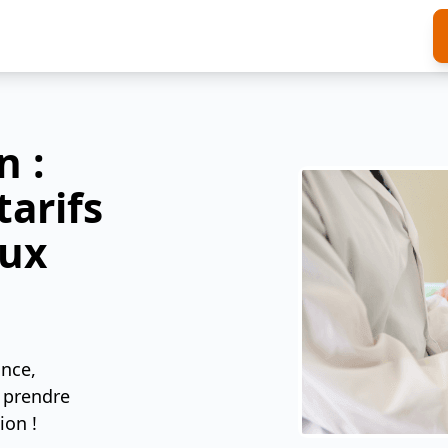
n :
tarifs
eux
nce,
 prendre
ion !