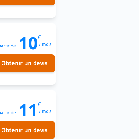
10
€
/ mois
partir de
Obtenir un devis
11
€
/ mois
partir de
Obtenir un devis