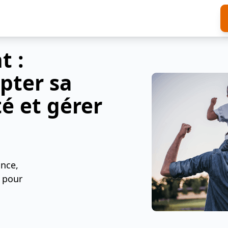
t :
pter sa
é et gérer
nce,
x pour