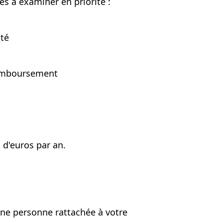
tes à examiner en priorité :
ité
 remboursement
 d'euros par an.
 une personne rattachée à votre