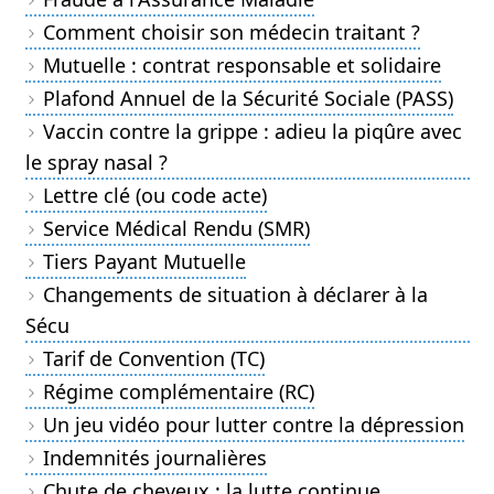
Comment choisir son médecin traitant ?
Mutuelle : contrat responsable et solidaire
Plafond Annuel de la Sécurité Sociale (PASS)
Vaccin contre la grippe : adieu la piqûre avec
le spray nasal ?
Lettre clé (ou code acte)
Service Médical Rendu (SMR)
Tiers Payant Mutuelle
Changements de situation à déclarer à la
Sécu
Tarif de Convention (TC)
Régime complémentaire (RC)
Un jeu vidéo pour lutter contre la dépression
Indemnités journalières
Chute de cheveux : la lutte continue